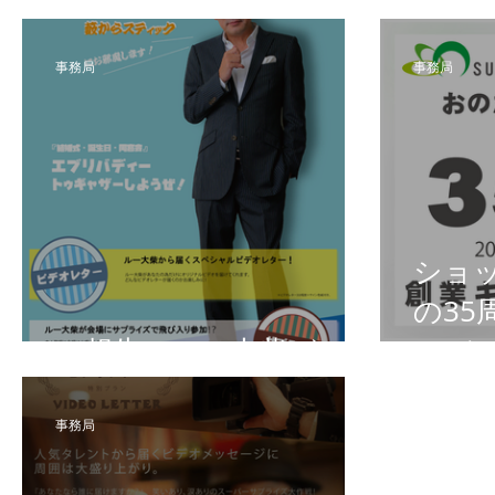
事務局
事務局
ショ
の35
ご報告 ルー大柴が！
ロデ
事務局