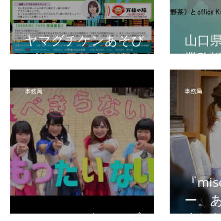
ヤマグチケンあそび
山口
ば・けいかくスタート
業務
事務局
事務局
『mi
ー』
CM/ショートムービー
まし