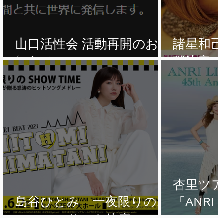
山口活性会 活動再開のお
諸星和
知らせ
催決定
杏里ツア
島谷ひとみ 一夜限りのホ
「ANRI 