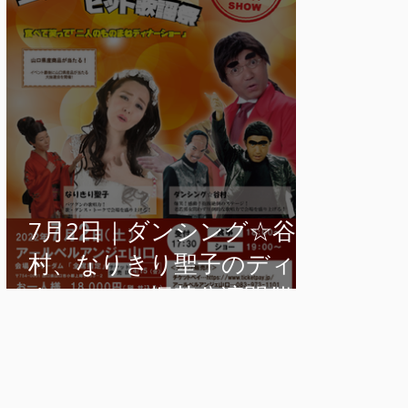
ールコンサート決定！
Anniver
Rainb
7月2日｜ダンシング☆谷
村、なりきり聖子のディ
ナーショー振替公演開催が
決定。