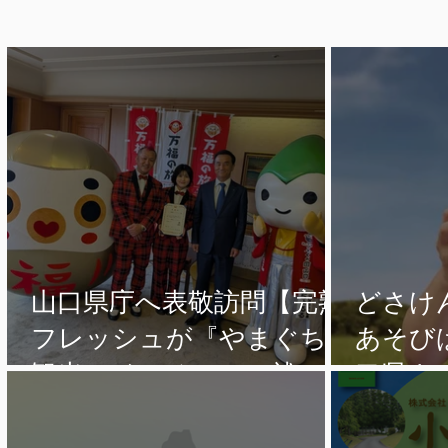
山口県庁へ表敬訪問【完熟
どさけ
フレッシュが『やまぐち
あそび
観光スイッチャー』就
口県ナ
任。】